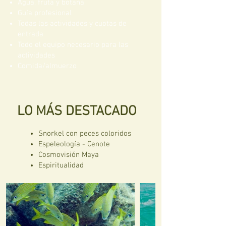
Agua, fruta y botana
Guía profesional
Todas las actividades y cuotas de
entrada
Todo el equipo necesario para las
actividades
Comida/almuerzo
LO MÁS DESTACADO
Snorkel con peces coloridos
Espeleología - Cenote
Cosmovisión Maya
Espiritualidad