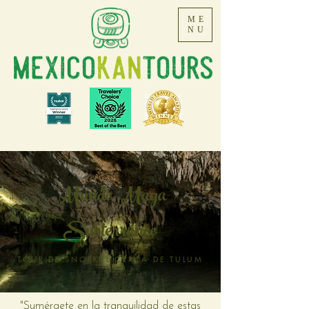
ME
NU
Mundo Maya
Subterráneo
TOUR DE SNORKEL CERCA DE TULUM
"Sumérgete en la tranquilidad de estas